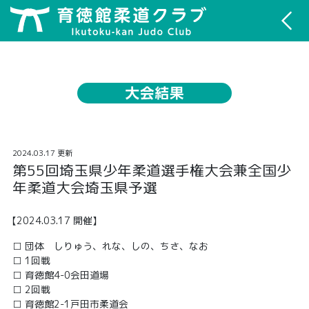
育徳館柔道クラブ
トップペ
ージに戻
る
大会結果
2024.03.17 更新
第55回埼玉県少年柔道選手権大会兼全国少
年柔道大会埼玉県予選
【2024.03.17 開催】
団体 しりゅう、れな、しの、ちさ、なお
1回戦
育徳館4-0会田道場
2回戦
育徳館2-1戸田市柔道会